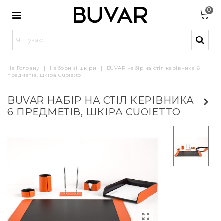
0
На Головну
|
Набори зі шкіри
|
BUVAR набір на стіл керівника 6
предметів, шкіра Cuoietto
BUVAR НАБІР НА СТІЛ КЕРІВНИКА
6 ПРЕДМЕТІВ, ШКІРА CUOIETTO