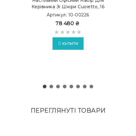
Настільний Офісний Набір Для
Керівника Зі Шкіри Cuoietto, 16
Предметів, Бювар, Помаранчевий/
Артикул: 10-00226
Шоколад
78 480 ₴
КУПИТИ
ПЕРЕГЛЯНУТІ ТОВАРИ