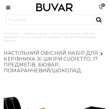
0
На Головну
|
Набори зі шкіри
|
Настільний офісний набір для
керівника зі шкіри Cuoietto, 17 предметів, бювар, Помаранчевий/
Шоколад
НАСТІЛЬНИЙ ОФІСНИЙ НАБІР ДЛЯ
КЕРІВНИКА ЗІ ШКІРИ CUOIETTO, 17
ПРЕДМЕТІВ, БЮВАР,
ПОМАРАНЧЕВИЙ/ШОКОЛАД