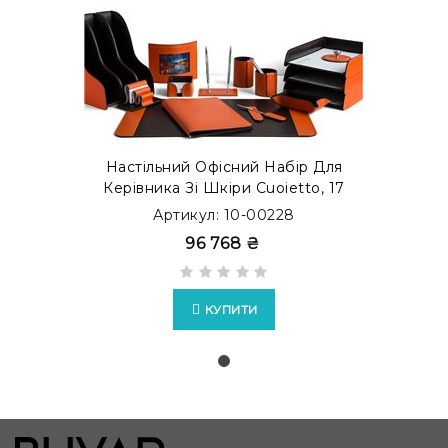
Настільний Офісний Набір Для
Керівника Зі Шкіри Cuoietto, 17
Предметів, Бювар, Помаранчевий/
Артикул: 10-00228
Шоколад
96 768 ₴
КУПИТИ