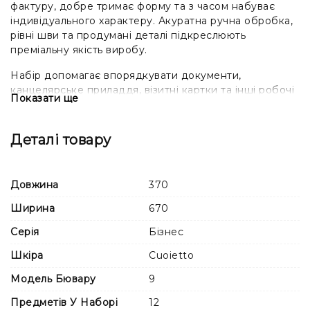
фактуру, добре тримає форму та з часом набуває
індивідуального характеру. Акуратна ручна обробка,
рівні шви та продумані деталі підкреслюють
преміальну якість виробу.
Набір допомагає впорядкувати документи,
канцелярське приладдя, візитні картки та інші робочі
Показати ще
аксесуари. Усі предмети виконані в єдиному стилі та
гармонійно поєднуються між собою.
Деталі товару
Розташування, форма та кількість предметів можуть
відрізнятися залежно від обраної комплектації. Перед
оформленням замовлення перевірте склад набору в
Довжина
370
характеристиках товару та на фотографіях.
Ширина
670
Настільний набір BUVAR стане функціональним
доповненням робочого простору та доречним
Серія
Бізнес
подарунком для керівника, бізнес-партнера, колеги
Шкіра
Cuoietto
або власника компанії.
Модель Бювару
9
Через натуральне походження шкіри її відтінок,
текстура та малюнок можуть незначно відрізнятися
Предметів У Наборі
12