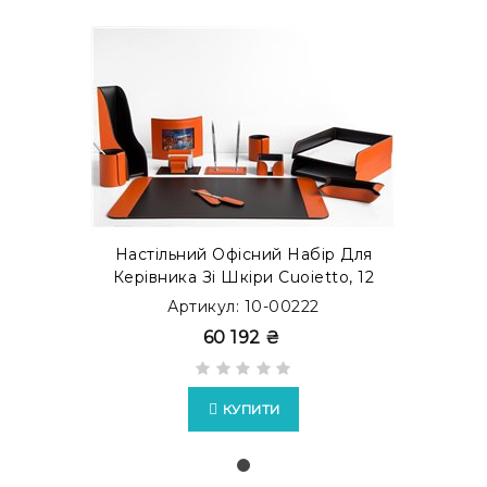
Настільний Офісний Набір Для
Керівника Зі Шкіри Cuoietto, 12
Предметів, Бювар, Помаранчевий/
Артикул: 10-00222
Шоколад
60 192 ₴
КУПИТИ