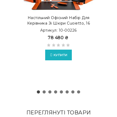
Настільний Офісний Набір Для
Керівника Зі Шкіри Cuoietto, 16
Предметів, Бювар, Помаранчевий/
Артикул: 10-00226
Шоколад
78 480 ₴
КУПИТИ
ПЕРЕГЛЯНУТІ ТОВАРИ