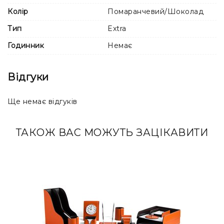
від фотографій. Такі особливості не є дефектом, а
Колір
Помаранчевий/Шоколад
підкреслюють унікальність кожного виробу ручної
роботи.
Тип
Extra
Годинник
Немає
Відгуки
Ще немає відгуків
ТАКОЖ ВАС МОЖУТЬ ЗАЦІКАВИТИ