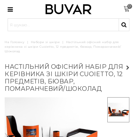
0
На Головну
|
Набори зі шкіри
|
Настільний офісний набір для
керівника зі шкіри Cuoietto, 12 предметів, бювар, Помаранчевий/
Шоколад
НАСТІЛЬНИЙ ОФІСНИЙ НАБІР ДЛЯ
КЕРІВНИКА ЗІ ШКІРИ CUOIETTO, 12
ПРЕДМЕТІВ, БЮВАР,
ПОМАРАНЧЕВИЙ/ШОКОЛАД