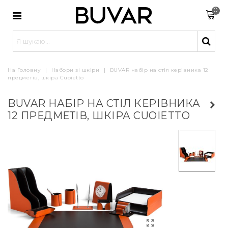
0
На Головну
|
Набори зі шкіри
|
BUVAR набір на стіл керівника 12
предметів, шкіра Cuoietto
BUVAR НАБІР НА СТІЛ КЕРІВНИКА
12 ПРЕДМЕТІВ, ШКІРА CUOIETTO