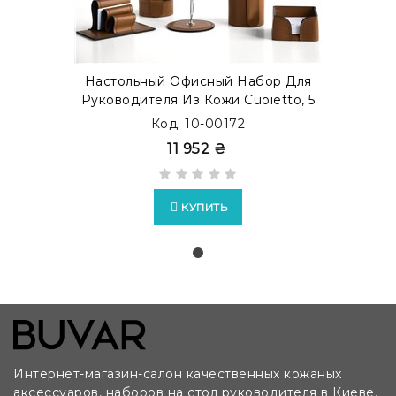
Настольный Офисный Набор Для
Руководителя Из Кожи Cuoietto, 5
Предметов, Бювар, Табак
Код: 10-00172
11 952 ₴
КУПИТЬ
Интернет-магазин-салон качественных кожаных
аксессуаров, наборов на стол руководителя в Киеве,