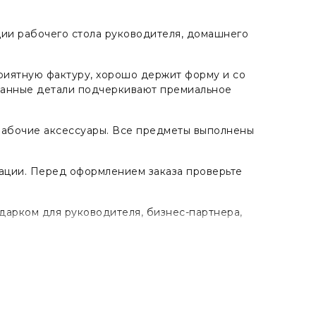
ции рабочего стола руководителя, домашнего
риятную фактуру, хорошо держит форму и со
манные детали подчеркивают премиальное
рабочие аксессуары. Все предметы выполнены
тации. Перед оформлением заказа проверьте
арком для руководителя, бизнес-партнера,
ся от фотографий. Такие особенности не