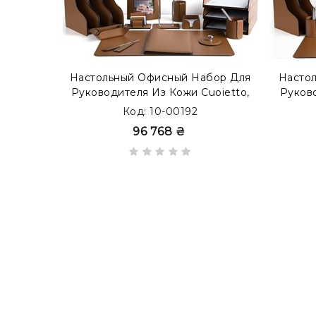
Настольный Офисный Набор Для
Насто
Руководителя Из Кожи Cuoietto,
Руково
17 Предметов, Бювар, Табак
14 П
Код: 10-00192
96 768 ₴