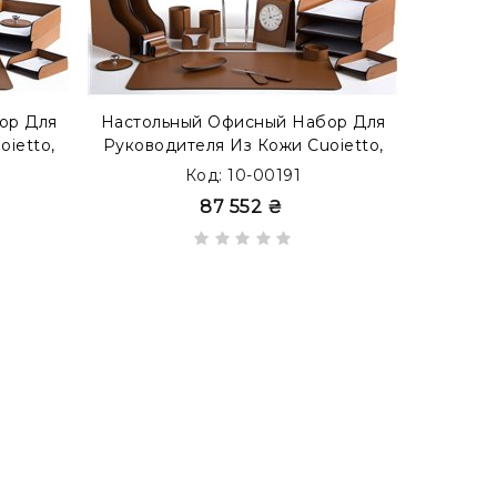
ор Для
Настольный Офисный Набор Для
Настол
ietto,
Руководителя Из Кожи Cuoietto,
Руковод
абак
17 Предметов, Бювар, Табак
16 Пр
Код: 10-00191
87 552 ₴