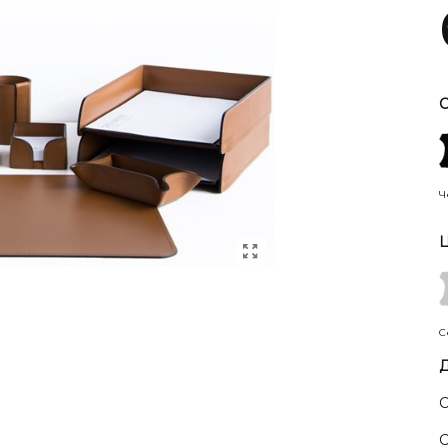
С
Ч
Ц
С
Д
С
С