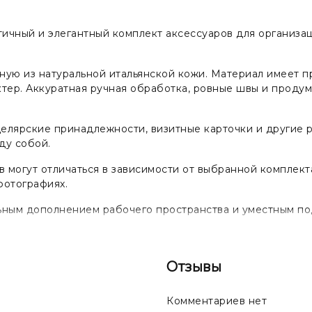
ичный и элегантный комплект аксессуаров для организа
ную из натуральной итальянской кожи. Материал имеет п
тер. Аккуратная ручная обработка, ровные швы и проду
целярские принадлежности, визитные карточки и другие 
ду собой.
 могут отличаться в зависимости от выбранной комплек
фотографиях.
ным дополнением рабочего пространства и уместным под
тенок, текстура и рисунок могут незначительно отличать
ость каждого изделия ручной работы.
Отзывы
Комментариев нет