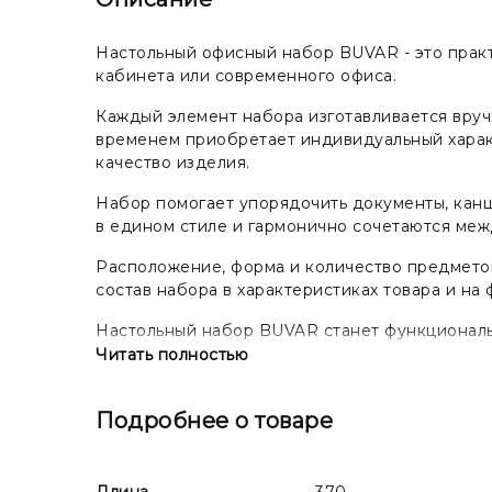
Настольный офисный набор BUVAR - это практ
кабинета или современного офиса.
Каждый элемент набора изготавливается вруч
временем приобретает индивидуальный харак
качество изделия.
Набор помогает упорядочить документы, кан
в едином стиле и гармонично сочетаются меж
Расположение, форма и количество предметов
состав набора в характеристиках товара и на 
Настольный набор BUVAR станет функциональ
коллеги или владельца компании.
Читать полностью
Из-за натурального происхождения кожи ее от
являются дефектом, а подчеркивают уникальн
Подробнее о товаре
Длина
370