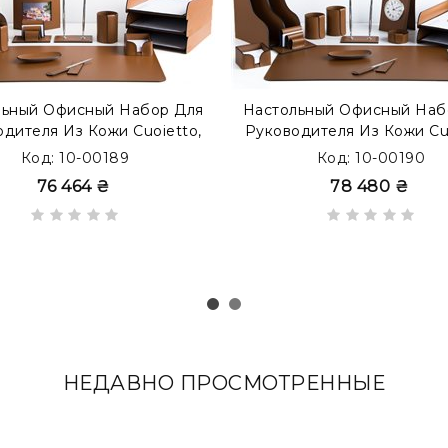
льный Офисный Набор Для
Настольный Офисный Наб
дителя Из Кожи Cuoietto,
Руководителя Из Кожи Cuo
редметов, Бювар, Табак
16 Предметов, Бювар, Т
Код: 10-00189
Код: 10-00190
76 464 ₴
78 480 ₴
НЕДАВНО ПРОСМОТРЕННЫЕ