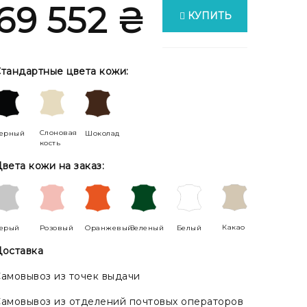
69 552 ₴
КУПИТЬ
тандартные цвета кожи:
Слоновая
ерный
Шоколад
кость
вета кожи на заказ:
Какао
ерый
Розовый
Оранжевый
Зеленый
Белый
оставка
амовывоз из точек выдачи
амовывоз из отделений почтовых операторов