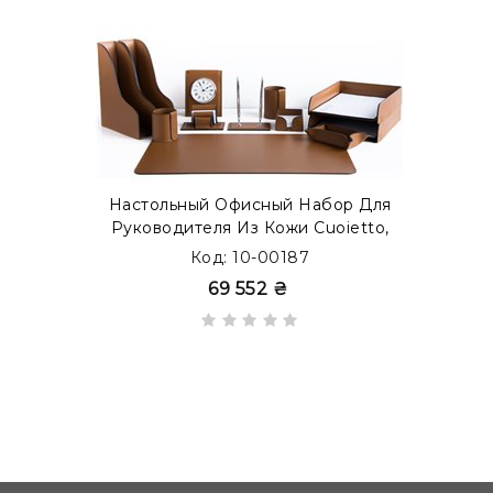
Настольный Офисный Набор Для
Руководителя Из Кожи Cuoietto,
12 Предметов, Бювар, Табак
Код: 10-00187
69 552 ₴