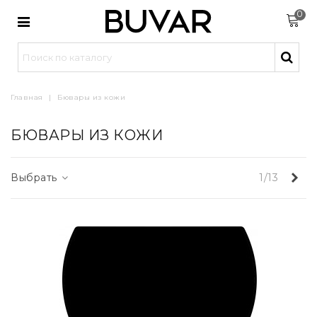
0
Главная
|
Бювары из кожи
БЮВАРЫ ИЗ КОЖИ
Вп
Выбрать
1/13