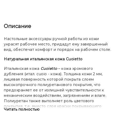
Описание
Настольные аксессуары ручной работы из кожи
украсят рабочее место, придадут ему завершенный
вид, обеспечат комфорт и порядок на рабочем столе.
Натуральная итальянская кожа Cuoietto
Итальянская кожа
Cuoietto
– кожа хромового
дубления (итал. cuoio - кожа). Толщина кожи 2 мм,
лицевая поверхность которой покрыта слоем
высокопрочного полиуретанового покрытия, что
предохраняет ее от излишней чувствительности к
механическим воздействиям, загрязнениям и влаге.
Полиуретан также выполняет роль цветового
покрытия, т.е. вместо слоя краски покрывающего
Читать полностью
подавляющее большинство кож, используется слой