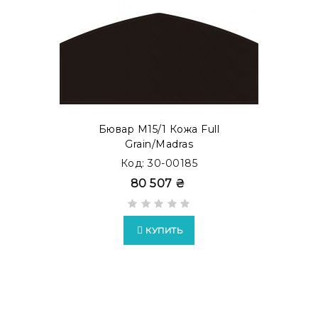
Также Вы можете заказать бювар с металлической
прослойкой внутри. Такой тип бюваров представлен,
как бювар с акцентом. Просмотреть готовые
модификации в каталоге
MODERN ACCENT
.
Бювар М15/1 Кожа Full
Grain/Madras
Код: 30-00185
80 507 ₴
КУПИТЬ
Возможно изготовление бюваров в формате
EXTRA
c
накладками из кожи Full Grain