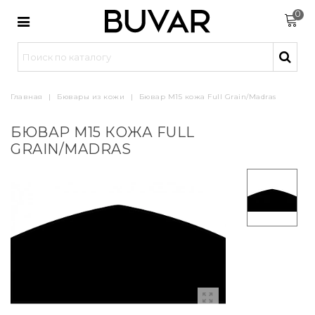
0
Главная
|
Бювары из кожи
|
Бювар М15 кожа Full Grain/Madras
БЮВАР М15 КОЖА FULL
GRAIN/MADRAS