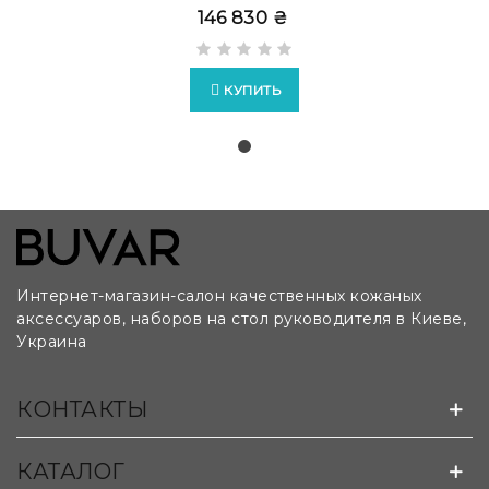
146 830 ₴
КУПИТЬ
Интернет-магазин-салон качественных кожаных
аксессуаров, наборов на стол руководителя в Киеве,
Украина
Возможно изготовление бюваров на заказ по
КОНТАКТЫ
лекалам и чертежам клиента:
КАТАЛОГ