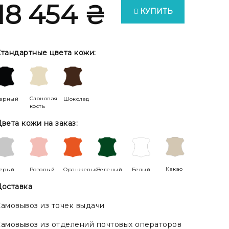
18 454 ₴
КУПИТЬ
тандартные цвета кожи:
Слоновая
ерный
Шоколад
кость
вета кожи на заказ:
Какао
ерый
Розовый
Оранжевый
Зеленый
Белый
оставка
амовывоз из точек выдачи
амовывоз из отделений почтовых операторов