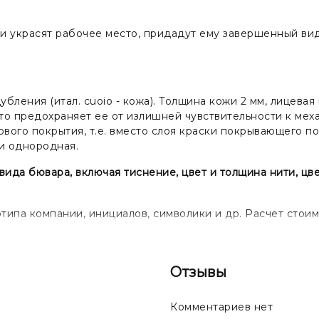
и украсят рабочее место, придадут ему завершенный ви
убления (итал. cuoio - кожа). Толщина кожи 2 мм, лицева
то предохраняет ее от излишней чувствительности к мех
ового покрытия, т.е. вместо слоя краски покрывающего 
 и однородная.
да бювара, включая тиснение, цвет и толщина нити, цве
ипа компании, инициалов, символики и др. Расчет стоим
Отзывы
Комментариев нет