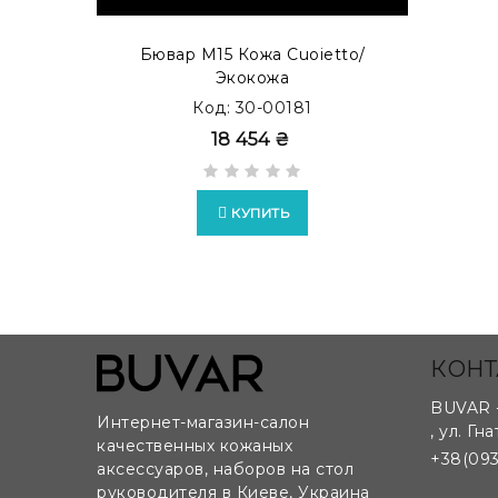
Бювар М15 Кожа Cuoietto/
Экокожа
Код: 30-00181
Возможно изготовление бюваров на заказ по 
18 454 ₴
КУПИТЬ
КОНТ
BUVAR 
Интернет-магазин-салон
,
ул. Гна
качественных кожаных
+38(093
аксессуаров, наборов на стол
руководителя в Киеве, Украина