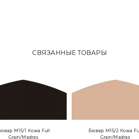
СВЯЗАННЫЕ ТОВАРЫ
ской прослойкой внутри. Такой тип бюваров представлен,
ювар М15/1 Кожа Full
Бювар М15/2 Кожа Fu
Grain/Madras
Grain/Madras