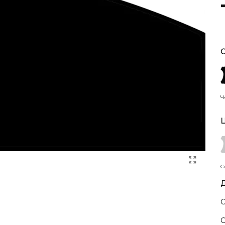
С
Ч
Ц
С
Д
С
С