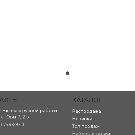
лекалам и чертежам клиента:
АКТЫ
КАТАЛОГ
- Бювары ручной работы
Распродажа
та Юры 7, 2 эт.
Новинки
) 749-59-13
Топ продаж
Наборы из кожи