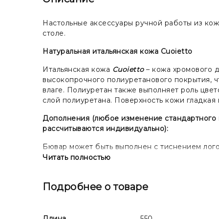
Настольные аксессуары ручной работы из кож
столе.
Натуральная итальянская кожа Cuoietto
Итальянская кожа
Cuoietto
– кожа хромового д
высокопрочного полиуретанового покрытия, ч
влаге. Полиуретан также выполняет роль цвет
слой полиуретана. Поверхность кожи гладкая
Дополнения (любое изменение стандартного ви
рассчитываются индивидуально):
Бювар может быть выполнен с тиснением логот
изготовления клише.
Читать полностью
Подробнее о товаре
Длина
550