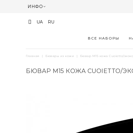
ИНФО
UA
RU
ВСЕ НАБОРЫ
Н
Главная
|
Бювары из кожи
|
Бювар М15 кожа Cuoietto/экок
БЮВАР М15 КОЖА CUOIETTO/Э