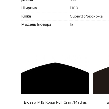
Ширина
1100
Кожа
Cuoietto/экокожа
Модель Бювара
15
Также Вы можете заказать бювар с металличе
модификации в каталоге
MODERN ACCENT
.
Бювар М15 Кожа Full Grain/Madras
Б