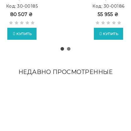
Код: 30-00185
Код: 30-00186
80 507 ₴
55 955 ₴
XTRA
c накладками из кожи Full Grain
КУПИТЬ
КУПИТЬ
НЕДАВНО ПРОСМОТРЕННЫЕ