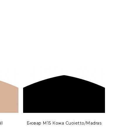
 как бювар с акцентом. Просмотреть готовые
ll
Бювар М15 Кожа Cuoietto/Madras
Бювар М1