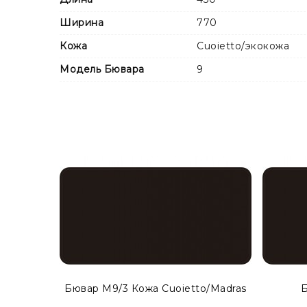
Ширина
770
Кожа
Cuoietto/экокожа
Модель Бювара
9
Также Вы можете заказать бювар с металличе
модификации в каталоге
MODERN ACCENT
.
Бювар М9/3 Кожа Cuoietto/Madras
Б