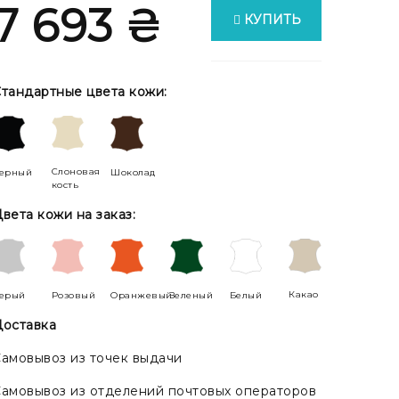
7 693 ₴
КУПИТЬ
тандартные цвета кожи:
Слоновая
ерный
Шоколад
кость
вета кожи на заказ:
Какао
ерый
Розовый
Оранжевый
Зеленый
Белый
оставка
амовывоз из точек выдачи
амовывоз из отделений почтовых операторов