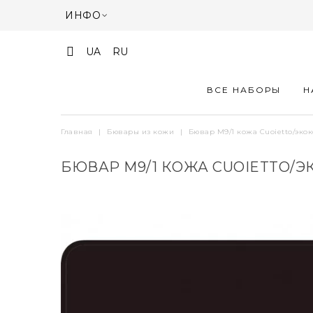
ИНФО
UA
RU
ВСЕ НАБОРЫ
Н
Главная
|
Бювары из кожи
|
Бювар М9/1 кожа Cuoietto/эко
БЮВАР М9/1 КОЖА CUOIETTO/