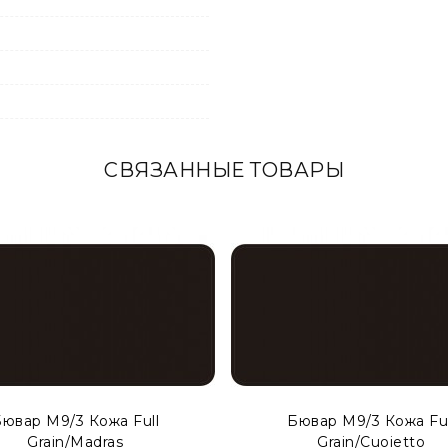
СВЯЗАННЫЕ ТОВАРЫ
ской прослойкой внутри. Такой тип бюваров представлен,
ювар М9/3 Кожа Full
Бювар М9/3 Кожа Ful
Grain/Madras
Grain/Cuoietto