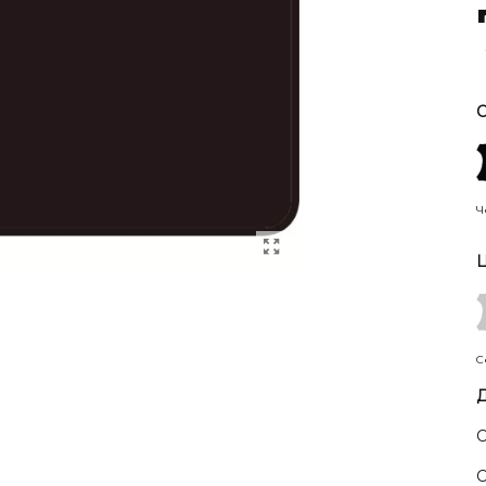
С
Ч
Ц
С
Д
С
С