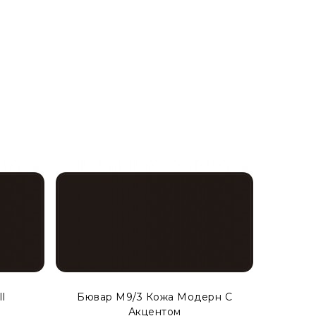
 как бювар с акцентом. Просмотреть готовые
l
Бювар М9/3 Кожа Модерн С
Бюва
Акцентом