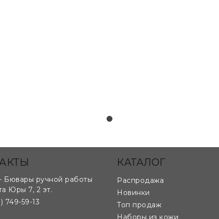
лекалам и чертежам клиента:
АКТЫ
КАТАЛОГ
- Бювары ручной работы
Распродажа
та Юры 7, 2 эт.
Новинки
) 749-59-13
Топ продаж
Наборы из кожи