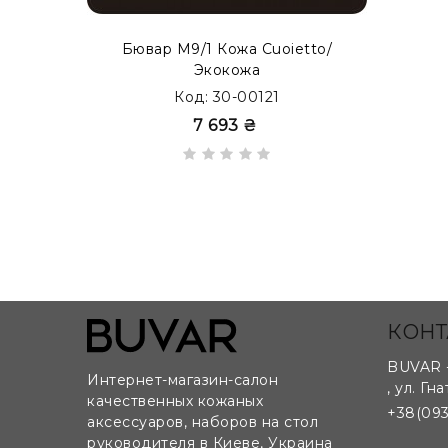
Бювар М9/1 Кожа Cuoietto/
Экокожа
Код: 30-00121
Возможно изготовление бюваров на заказ по 
7 693 ₴
КОНТ
BUVAR 
Интернет-магазин-салон
,
ул. Гна
качественных кожаных
+38(093
аксессуаров, наборов на стол
руководителя в Киеве, Украина