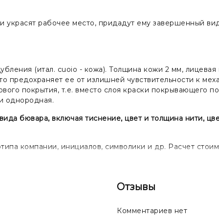
и украсят рабочее место, придадут ему завершенный ви
убления (итал. cuoio - кожа). Толщина кожи 2 мм, лицева
то предохраняет ее от излишней чувствительности к мех
ового покрытия, т.е. вместо слоя краски покрывающего 
 и однородная.
да бювара, включая тиснение, цвет и толщина нити, цве
ипа компании, инициалов, символики и др. Расчет стоим
Отзывы
Комментариев нет