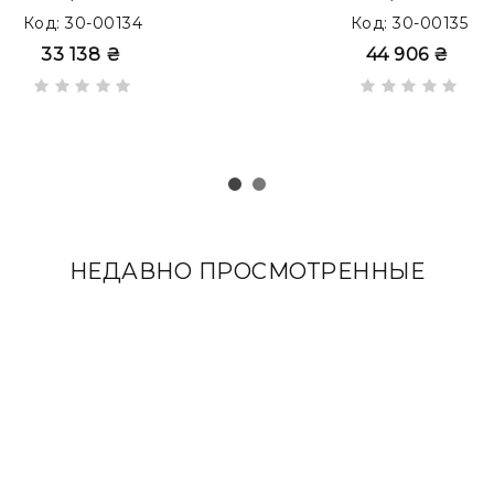
Код: 30-00134
Код: 30-00135
33 138 ₴
44 906 ₴
XTRA
c накладками из кожи Full Grain
НЕДАВНО ПРОСМОТРЕННЫЕ