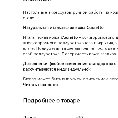
Настольные аксессуары ручной работы из кож
столе.
Натуральная итальянская кожа Cuoietto
Итальянская кожа
Cuoietto
– кожа хромового д
высокопрочного полиуретанового покрытия, ч
влаге. Полиуретан также выполняет роль цвет
слой полиуретана. Поверхность кожи гладкая
Дополнения (любое изменение стандартного ви
рассчитываются индивидуально):
Бювар может быть выполнен с тиснением логот
изготовления клише.
Читать полностью
Подробнее о товаре
Длина
430