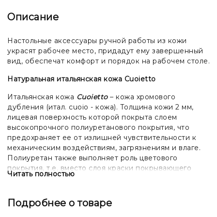
Описание
Настольные аксессуары ручной работы из кожи
украсят рабочее место, придадут ему завершенный
вид, обеспечат комфорт и порядок на рабочем столе.
Натуральная итальянская кожа Cuoietto
Итальянская кожа
Cuoietto
– кожа хромового
дубления (итал. cuoio - кожа). Толщина кожи 2 мм,
лицевая поверхность которой покрыта слоем
высокопрочного полиуретанового покрытия, что
предохраняет ее от излишней чувствительности к
механическим воздействиям, загрязнениям и влаге.
Полиуретан также выполняет роль цветового
покрытия, т.е. вместо слоя краски покрывающего
Читать полностью
подавляющее большинство кож, используется слой
полиуретана. Поверхность кожи гладкая и
однородная.
Подробнее о товаре
Дополнения (любое изменение стандартного вида