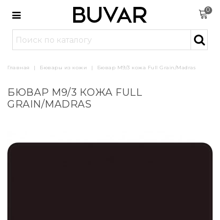
0
Главная
|
Бювары из кожи
|
Бювар М9/3 кожа Full Grain/Madras
БЮВАР М9/3 КОЖА FULL
GRAIN/MADRAS