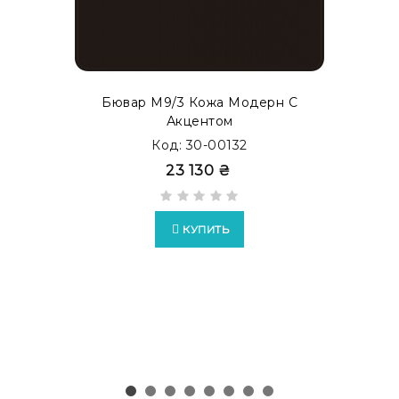
как бювар с акцентом. Просмотреть готовые
модификации в каталоге
MODERN ACCENT
.
Бювар М9/3 Кожа Модерн С
Акцентом
Код: 30-00132
23 130 ₴
КУПИТЬ
Возможно изготовление бюваров в формате
EXTRA
c
накладками из кожи Full Grain