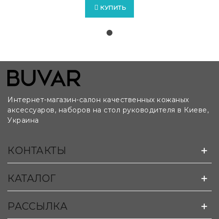
КУПИТЬ
Интернет-магазин-салон качественных кожаных
аксессуаров, наборов на стол руководителя в Киеве,
Украина
Возможно изготовление бюваров на заказ по
КОНТАКТЫ
лекалам и чертежам клиента:
КАТАЛОГ
РАССЫЛКА