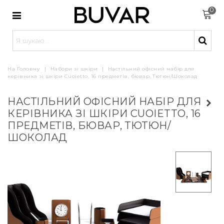
0
На Головну
|
Набори зі шкіри
|
Настільний офісний набір для
керівника зі шкіри Cuoietto, 16 предметів, бювар, Тютюн/Шоколад
НАСТІЛЬНИЙ ОФІСНИЙ НАБІР ДЛЯ
КЕРІВНИКА ЗІ ШКІРИ CUOIETTO, 16
ПРЕДМЕТІВ, БЮВАР, ТЮТЮН/
ШОКОЛАД