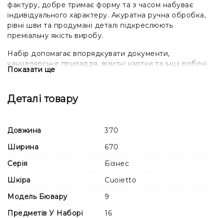
фактуру, добре тримає форму та з часом набуває
індивідуального характеру. Акуратна ручна обробка,
рівні шви та продумані деталі підкреслюють
преміальну якість виробу.
Набір допомагає впорядкувати документи,
канцелярське приладдя, візитні картки та інші робочі
Показати ще
аксесуари. Усі предмети виконані в єдиному стилі та
гармонійно поєднуються між собою.
Деталі товару
Розташування, форма та кількість предметів можуть
відрізнятися залежно від обраної комплектації. Перед
оформленням замовлення перевірте склад набору в
Довжина
370
характеристиках товару та на фотографіях.
Ширина
670
Настільний набір BUVAR стане функціональним
доповненням робочого простору та доречним
Серія
Бізнес
подарунком для керівника, бізнес-партнера, колеги
Шкіра
Cuoietto
або власника компанії.
Модель Бювару
9
Через натуральне походження шкіри її відтінок,
текстура та малюнок можуть незначно відрізнятися
Предметів У Наборі
16