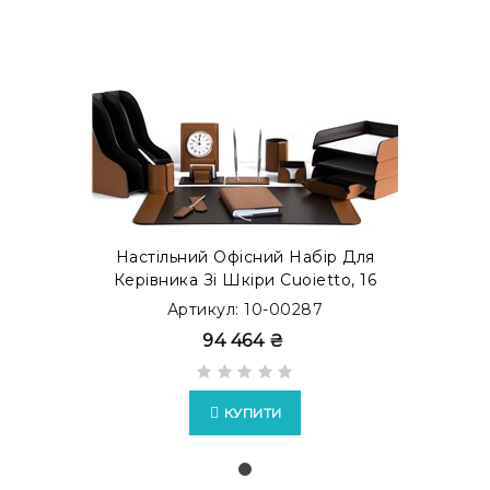
Настільний Офісний Набір Для
Керівника Зі Шкіри Cuoietto, 16
Предметів, Бювар, Тютюн/
Артикул: 10-00287
Шоколад
94 464 ₴
КУПИТИ