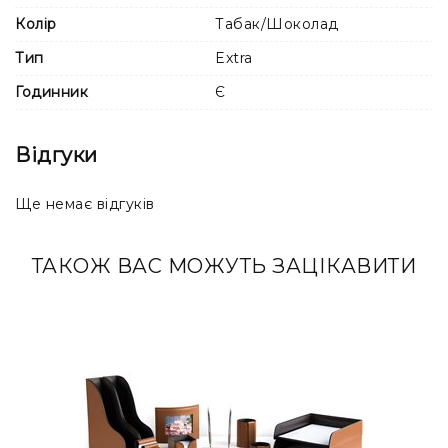
від фотографій. Такі особливості не є дефектом, а
Колір
Табак/Шоколад
підкреслюють унікальність кожного виробу ручної
роботи.
Тип
Extra
Годинник
Є
Відгуки
Ще немає відгуків
ТАКОЖ ВАС МОЖУТЬ ЗАЦІКАВИТИ