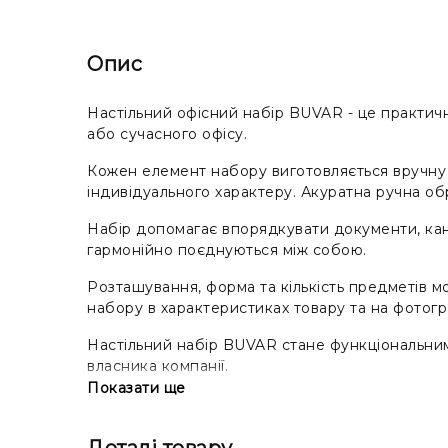
Опис
Настільний офісний набір BUVAR - це практичн
або сучасного офісу.
Кожен елемент набору виготовляється вручну з
індивідуального характеру. Акуратна ручна обр
Набір допомагає впорядкувати документи, канц
гармонійно поєднуються між собою.
Розташування, форма та кількість предметів м
набору в характеристиках товару та на фотогр
Настільний набір BUVAR стане функціональни
власника компанії.
Показати ще
Через натуральне походження шкіри її відтінок
підкреслюють унікальність кожного виробу руч
Деталі товару