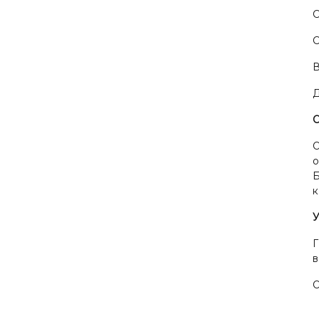
С
С
В
Д
О
о
Б
к
У
Г
О