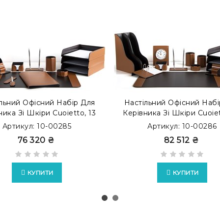
льний Офісний Набір Для
Настільний Офісний Набі
ника Зі Шкіри Cuoietto, 13
Керівника Зі Шкіри Cuoiet
дметів, Бювар, Тютюн/
Предметів, Бювар, Тют
Артикул: 10-00285
Артикул: 10-00286
Шоколад
Шоколад
76 320 ₴
82 512 ₴
КУПИТИ
КУПИТИ