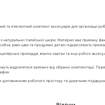
ий та елегантний комплект аксесуарів для організації ро
 натуральної італійської шкіри. Матеріал має приємну фа
обка, рівні шви та продумані деталі підкреслюють преміа
елярське приладдя, візитні картки та інші робочі аксесуа
ожуть відрізнятися залежно від обраної комплектації. П
афіях.
м доповненням робочого простору та доречним подарунком
, текстура та малюнок можуть незначно відрізнятися від ф
ної роботи.
Відгуки