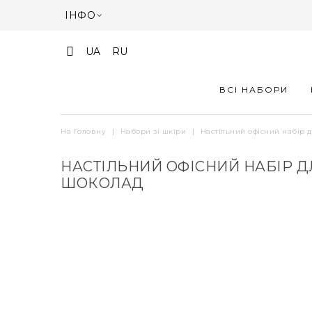
ІНФО
UA
RU
ВСІ НАБОРИ
На Головну
|
Набори зі шкіри
|
Настільний офісний набір д
НАСТІЛЬНИЙ ОФІСНИЙ НАБІР ДЛ
ШОКОЛАД