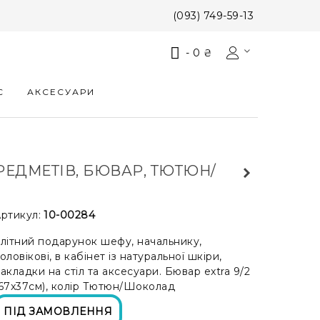
(093) 749-59-13
-
0 ₴
С
АКСЕСУАРИ
ПРЕДМЕТІВ, БЮВАР, ТЮТЮН/
ртикул:
10-00284
літний подарунок шефу, начальнику,
оловікові, в кабінет із натуральної шкіри,
акладки на стіл та аксесуари. Бювар extra 9/2
67x37см), колір Тютюн/Шоколад
ПІД ЗАМОВЛЕННЯ