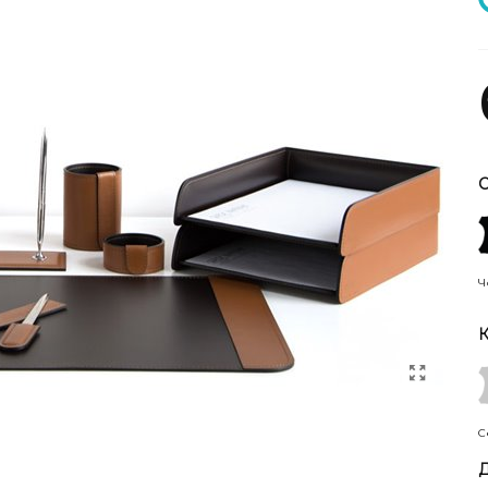
С
Ч
К
С
Д