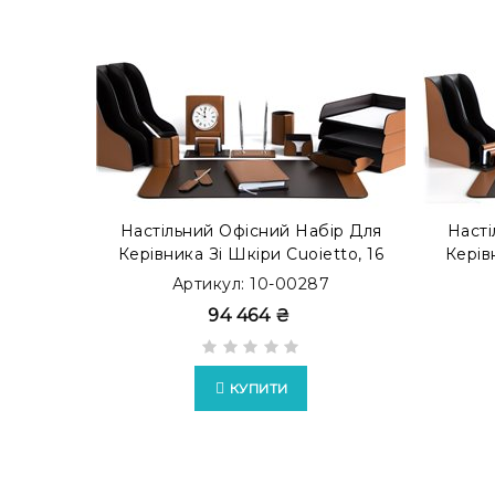
Настільний Офісний Набір Для
Насті
Керівника Зі Шкіри Cuoietto, 16
Керів
Предметів, Бювар, Тютюн/
Пре
Артикул: 10-00287
Шоколад
94 464 ₴
КУПИТИ