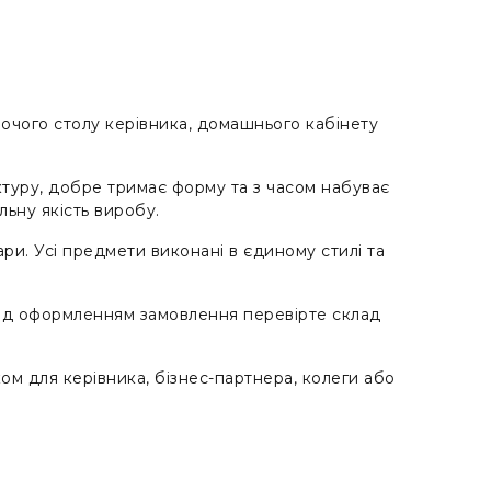
бочого столу керівника, домашнього кабінету
ктуру, добре тримає форму та з часом набуває
льну якість виробу.
ри. Усі предмети виконані в єдиному стилі та
еред оформленням замовлення перевірте склад
 для керівника, бізнес-партнера, колеги або
отографій. Такі особливості не є дефектом, а