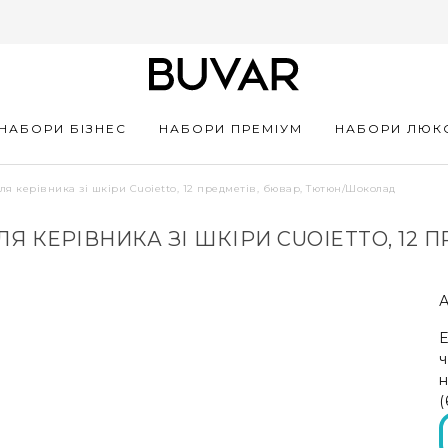
НАБОРИ БІЗНЕС
НАБОРИ ПРЕМІУМ
НАБОРИ ЛЮК
ля керівника зі шкіри Cuoietto, 12 предметів, бювар, Тютюн/Шоколад
Я КЕРІВНИКА ЗІ ШКІРИ CUOIETTO, 12 
А
Е
ч
н
(