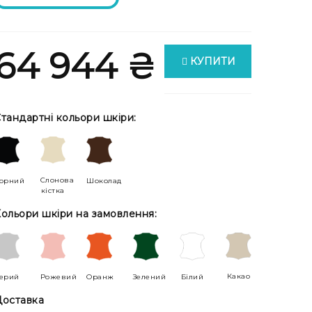
64 944 ₴
КУПИТИ
тандартні кольори шкіри:
Слонова
орний
Шоколад
кістка
ольори шкіри на замовлення:
Какао
ерий
Рожевий
Оранж
Зелений
Білий
оставка