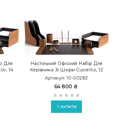
р Для
Настільний Офісний Набір Для
Настіл
to, 14
Керівника Зі Шкіри Cuoietto, 12
Керівн
юн/
Предметів, Бювар, Тютюн/
Пред
Артикул: 10-00283
Шоколад
64 800 ₴
КУПИТИ