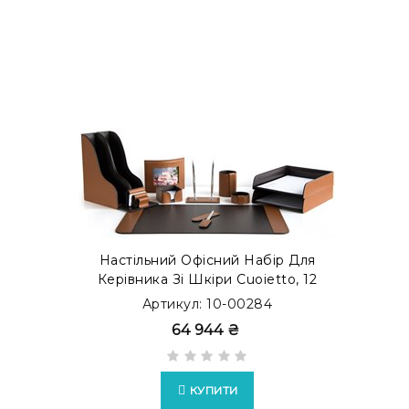
Настільний Офісний Набір Для
Керівника Зі Шкіри Cuoietto, 12
Предметів, Бювар, Тютюн/
Артикул: 10-00284
Шоколад
64 944 ₴
КУПИТИ