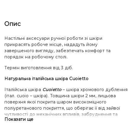
Опис
Настільні аксесуари ручної роботи зі шкіри
прикрасять робоче місце, нададуть йому
завершеного вигляду, забезпечать комфорт та
порядок на робочому столі.
Термін виготовлення від 3 діб.
Натуральна італійська шкіра Cuoietto
Італійська шкіра
Cuoietto
– шкіра хромового дублення
(італ. cuoio – шкіра). Товщина шкіри 2 мм, лицьова
поверхня якої покрита шаром високоміцного
поліуретанового покриття, що оберігає її від зайвої
чутливості до механічних впливів, забруднення та
Показати ще
вологи. Поліуретан виконує роль колірного покриття,
тобто. замість шару фарби, що покриває переважну