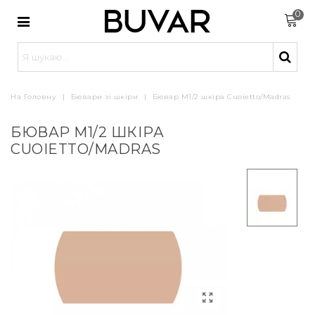
0
На Головну
|
Бювари зі шкіри
|
Бювар М1/2 шкіра Cuoietto/Madras
БЮВАР М1/2 ШКІРА
CUOIETTO/MADRAS