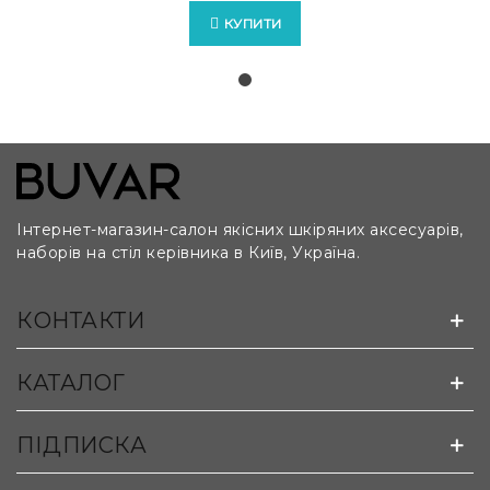
КУПИТИ
Інтернет-магазин-салон якісних шкіряних аксесуарів,
наборів на стіл керівника в Київ, Україна.
КОНТАКТИ
Можливо виготовлення бюварів на замовлення за
лекалами та кресленнями клієнта:
КАТАЛОГ
ПІДПИСКА