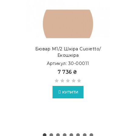
Також Ви можете замовити бювар з металевим
прошарком усередині. Такий тип бюварів
представлений як бювар з акцентом. Переглянути
готові модифікації в каталозі
MODERN ACCENT
.
Бювар М1/2 Шкіра Cuoietto/
Екошкіра
Артикул: 30-00011
7 736 ₴
КУПИТИ
Можливо виготовлення бюварів у форматі
EXTRA
з
накладками зі шкіри Full Grain