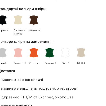
тандартні кольори шкіри:
Слонова
орний
Шоколад
кістка
ольори шкіри на замовлення:
Какао
ерий
Рожевий
Оранж
Зелений
Білий
оставка
амовивіз з точок видачі
амовивіз з відділень поштових операторів
ідправимо: НП, Міст Експрес, Укрпошта
оставка кур'єром