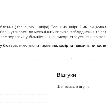
блення (італ. cuoio – шкіра). Товщина шкіри 2 мм, лицьов
зайвої чутливості до механічних впливів, забруднення та в
иває переважну більшість шкір, використовується шар пол
 бювара, включаючи тиснення, колір та товщина нитки, кол
у компанії, ініціалів, символіки та ін. Розрахунок вартост
Відгуки
Ще немає відгуків