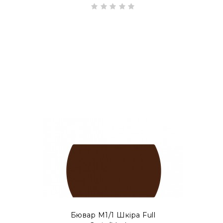
Можливо виготовлення бюварів у форматі
EXT
Бювар М1/1 Шкіра Full