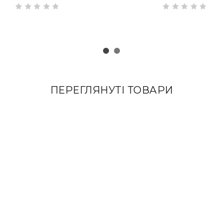
RA
з накладками зі шкіри Full Grain
ПЕРЕГЛЯНУТІ ТОВАРИ