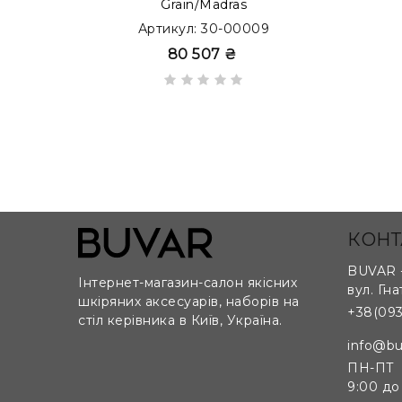
Grain/Madras
Можливо виготовлення бюварів на замовлення 
Артикул: 30-00009
80 507 ₴
КОНТ
BUVAR -
Інтернет-магазин-салон якісних
вул. Гна
шкіряних аксесуарів, наборів на
+38(093
стіл керівника в Київ, Україна.
Складний бювар для конференц столу, що с
поверхню.
info@bu
ПН-ПТ
9:00 до