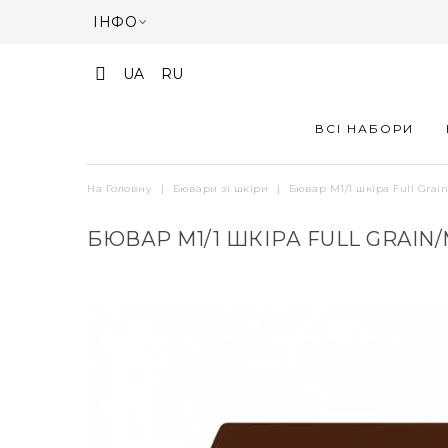
ІНФО
UA
RU
ВСІ НАБОРИ
На Головну
|
Бювари зі шкіри
|
Бювар М1/1 шкіра Full Grai
БЮВАР М1/1 ШКІРА FULL GRAIN