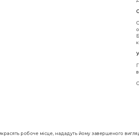
О
о
Б
к
У
Г
О
рикрасять робоче місце, нададуть йому завершеного вигля