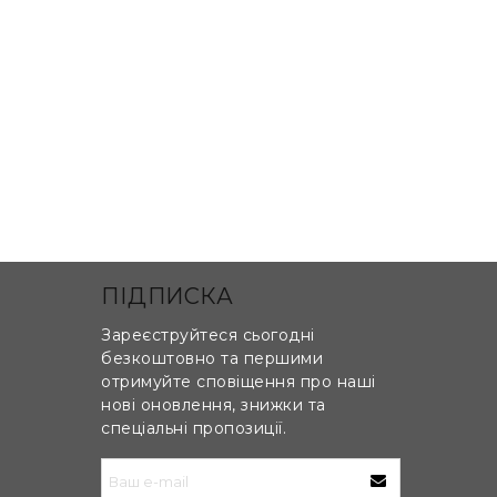
ПІДПИСКА
Зареєструйтеся сьогодні
безкоштовно та першими
отримуйте сповіщення про наші
нові оновлення, знижки та
ин одного і утворюють єдину робочу
спеціальні пропозиції.