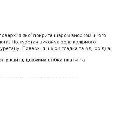
а поверхня якої покрита шаром високоміцного
ологи. Поліуретан виконує роль колірного
іуретану. Поверхня шкіри гладка та однорідна.
ір канта, довжина стібка платні та
і залежить від складності макета,