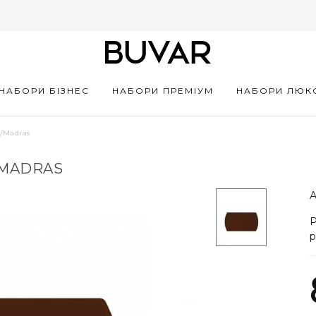
НАБОРИ БІЗНЕС
НАБОРИ ПРЕМІУМ
НАБОРИ ЛЮК
n/Madras
/MADRAS
А
Р
р