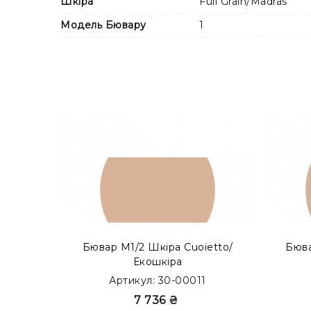
Шкіра
Full Grain/Madras
Модель Бювару
1
Також Ви можете замовити бювар з металевим
модифікації в каталозі
MODERN ACCENT
.
Бювар М1/2 Шкіра Cuoietto/
Бюва
Екошкіра
Артикул: 30-00011
7 736 ₴