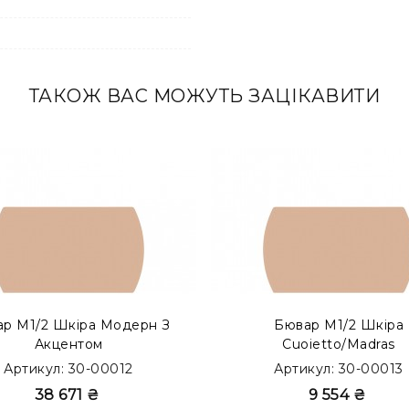
ТАКОЖ ВАС МОЖУТЬ ЗАЦІКАВИТИ
 прошарком усередині. Такий тип бюварів представлений 
р М1/2 Шкіра Модерн З
Бювар М1/2 Шкіра
Акцентом
Cuoietto/Madras
Артикул: 30-00012
Артикул: 30-00013
38 671 ₴
9 554 ₴