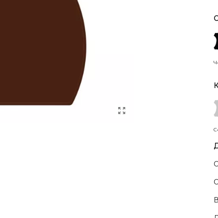
С
Ч
К
С
Д
С
С
В
Д