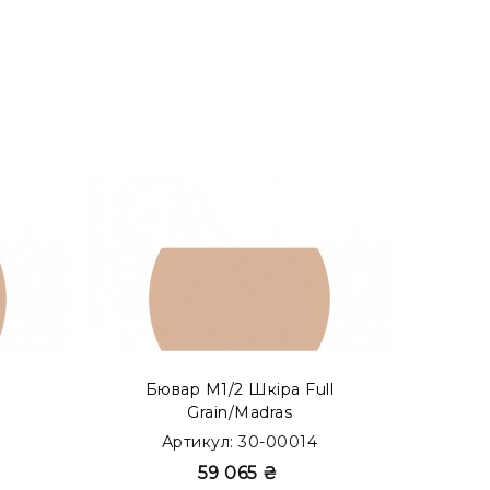
як бювар з акцентом. Переглянути готові
Бювар М1/2 Шкіра Full
Бю
Grain/Madras
Артикул: 30-00014
59 065 ₴