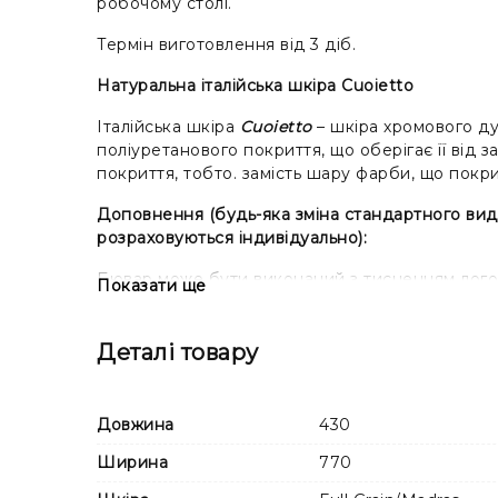
робочому столі.
Термін виготовлення від 3 діб.
Натуральна італійська шкіра Cuoietto
Італійська шкіра
Cuoietto
– шкіра хромового ду
поліуретанового покриття, що оберігає її від 
покриття, тобто. замість шару фарби, що покр
Доповнення (будь-яка зміна стандартного виду
розраховуються індивідуально):
Бювар може бути виконаний з тисненням логотип
Показати ще
виготовлення кліше.
Деталі товару
Довжина
430
Ширина
770