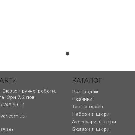
за лекалами та кресленнями клієнта:
АКТИ
КАТАЛОГ
 Бювари ручної роботи,
Розпродаж
та Юри 7, 2 пов.
Новинки
) 749-59-13
Топ продажів
кладається з 8 частин, що ідеально прилягають до од
Набори зі шкіри
var.com.ua
Аксесуари зі шкіри
Бювари зі шкіри
 18:00