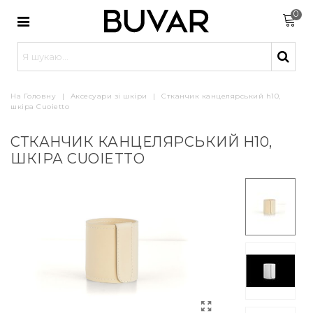
0
На Головну
|
Аксесуари зі шкіри
|
Стканчик канцелярський h10,
шкіра Cuoietto
СТКАНЧИК КАНЦЕЛЯРСЬКИЙ H10,
ШКІРА CUOIETTO