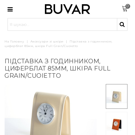
0
На Головну
|
Аксесуари зі шкіри
|
Підставка з годинником,
циферблат 85мм, шкіра Full Grain/Cuoietto
ПІДСТАВКА З ГОДИННИКОМ,
ЦИФЕРБЛАТ 85ММ, ШКІРА FULL
GRAIN/CUOIETTO