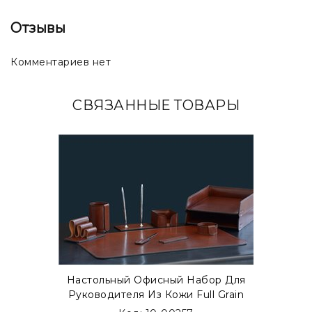
дефектом, а подчеркивают уникальность каждого
изделия ручной работы.
Отзывы
Комментариев нет
СВЯЗАННЫЕ ТОВАРЫ
Настольный Офисный Набор Для
Руководителя Из Кожи Full Grain
Toscana, 9 Предметов, Бювар,