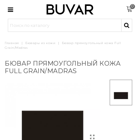
0
Главная
|
Бювары из кожи
|
Бювар прямоугольный кожа Full
Grain/Madras
БЮВАР ПРЯМОУГОЛЬНЫЙ КОЖА
FULL GRAIN/MADRAS