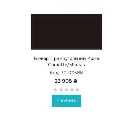
Также Вы можете заказать бювар с металлической
прослойкой внутри. Такой тип бюваров представлен,
как бювар с акцентом. Просмотреть готовые
модификации в каталоге
MODERN ACCENT
.
Бювар Прямоугольный Кожа
Cuoietto/Madras
Код: 30-00388
23 908 ₴
КУПИТЬ
Возможно изготовление бюваров в формате
EXTRA
c
накладками из кожи Full Grain