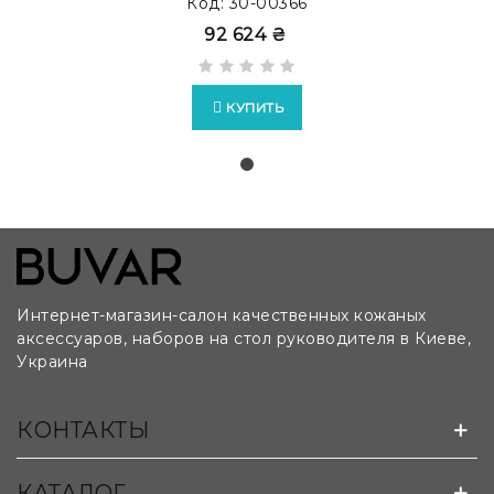
Код: 30-00366
92 624 ₴
КУПИТЬ
Интернет-магазин-салон качественных кожаных
аксессуаров, наборов на стол руководителя в Киеве,
Украина
Возможно изготовление бюваров на заказ по
КОНТАКТЫ
лекалам и чертежам клиента:
КАТАЛОГ