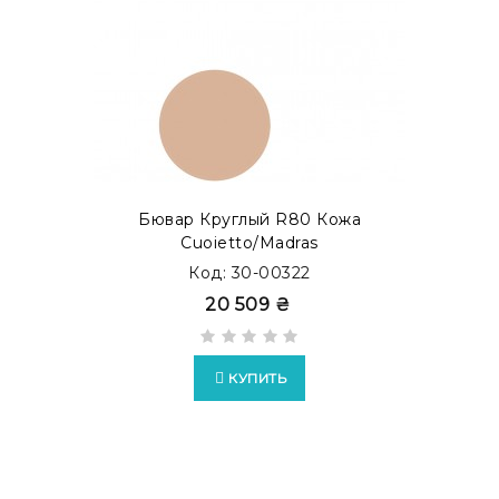
Также Вы можете заказать бювар с металлической
прослойкой внутри. Такой тип бюваров представлен,
как бювар с акцентом. Просмотреть готовые
модификации в каталоге
MODERN ACCENT
.
Бювар Круглый R80 Кожа
Cuoietto/Madras
Код: 30-00322
20 509 ₴
КУПИТЬ
Возможно изготовление бюваров в формате
EXTRA
c
накладками из кожи Full Grain