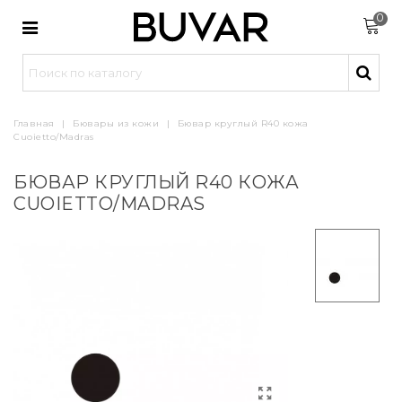
0
Главная
|
Бювары из кожи
|
Бювар круглый R40 кожа
Cuoietto/Madras
БЮВАР КРУГЛЫЙ R40 КОЖА
CUOIETTO/MADRAS