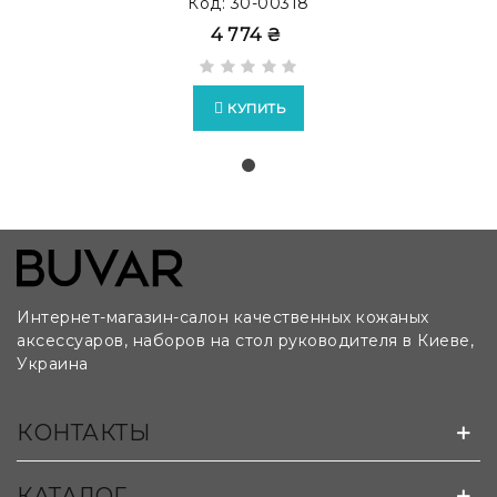
Код: 30-00318
4 774 ₴
КУПИТЬ
Интернет-магазин-салон качественных кожаных
аксессуаров, наборов на стол руководителя в Киеве,
Украина
Возможно изготовление бюваров на заказ по
КОНТАКТЫ
лекалам и чертежам клиента:
КАТАЛОГ