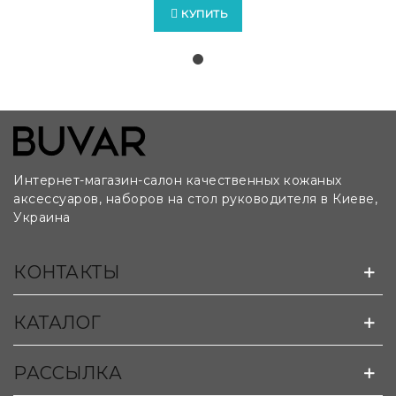
КУПИТЬ
Интернет-магазин-салон качественных кожаных
аксессуаров, наборов на стол руководителя в Киеве,
Украина
Возможно изготовление бюваров на заказ по
КОНТАКТЫ
лекалам и чертежам клиента:
КАТАЛОГ
РАССЫЛКА