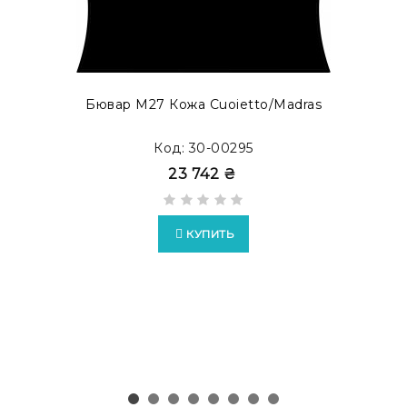
как бювар с акцентом. Просмотреть готовые
модификации в каталоге
MODERN ACCENT
.
Бювар М27 Кожа Cuoietto/Madras
Код: 30-00295
23 742 ₴
КУПИТЬ
Возможно изготовление бюваров в формате
EXTRA
c
накладками из кожи Full Grain