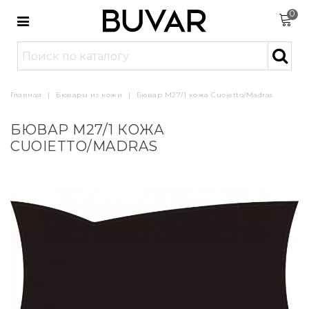
0
Главная
|
Бювары из кожи
|
Бювар М27/1 кожа Cuoietto/Madras
БЮВАР М27/1 КОЖА
CUOIETTO/MADRAS