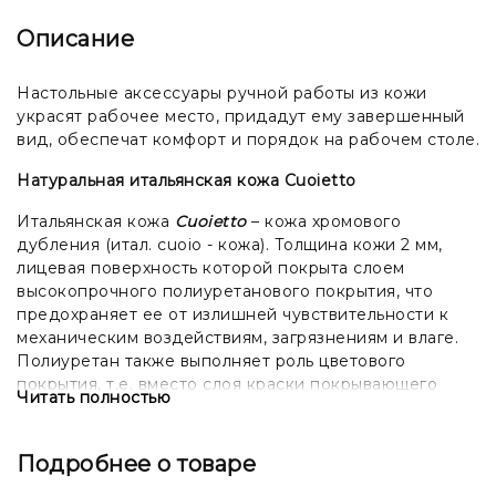
Описание
Настольные аксессуары ручной работы из кожи
украсят рабочее место, придадут ему завершенный
вид, обеспечат комфорт и порядок на рабочем столе.
Натуральная итальянская кожа Cuoietto
Итальянская кожа
Cuoietto
– кожа хромового
дубления (итал. cuoio - кожа). Толщина кожи 2 мм,
лицевая поверхность которой покрыта слоем
высокопрочного полиуретанового покрытия, что
предохраняет ее от излишней чувствительности к
механическим воздействиям, загрязнениям и влаге.
Полиуретан также выполняет роль цветового
покрытия, т.е. вместо слоя краски покрывающего
Читать полностью
подавляющее большинство кож, используется слой
полиуретана. Поверхность кожи гладкая и
однородная.
Подробнее о товаре
Дополнения (любое изменение стандартного вида