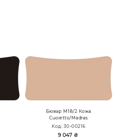
 как бювар с акцентом. Просмотреть готовые
Бювар М18/2 Кожа
Бюва
Cuoietto/Madras
Код: 30-00216
9 047 ₴