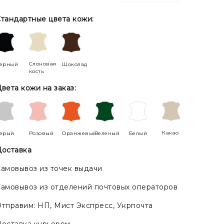
тандартные цвета кожи:
Слоновая
ерный
Шоколад
кость
вета кожи на заказ:
Какао
ерый
Розовый
Оранжевый
Зеленый
Белый
оставка
амовывоз из точек выдачи
амовывоз из отделений почтовых операторов
тправим: НП, Мист Экспресс, Укрпочта
оставка курьером