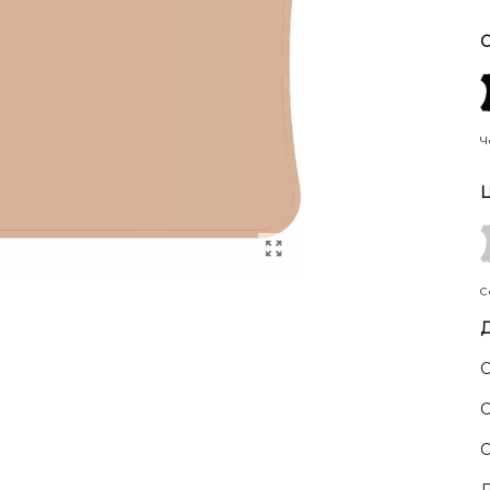
С
Ч
Ц
С
Д
С
С
О
Д