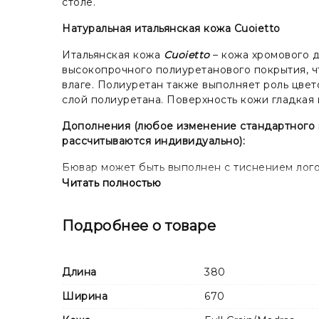
столе.
Натуральная итальянская кожа Cuoietto
Итальянская кожа
Cuoietto
– кожа хромового д
высокопрочного полиуретанового покрытия, ч
влаге. Полиуретан также выполняет роль цвет
слой полиуретана. Поверхность кожи гладкая
Дополнения (любое изменение стандартного ви
рассчитываются индивидуально):
Бювар может быть выполнен с тиснением логот
изготовления клише.
Читать полностью
Подробнее о товаре
Длина
380
Ширина
670