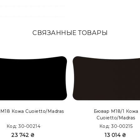
СВЯЗАННЫЕ ТОВАРЫ
ской прослойкой внутри. Такой тип бюваров представлен,
М18 Кожа Cuoietto/Madras
Бювар М18/1 Кожа
Cuoietto/Madras
Код: 30-00214
Код: 30-00215
23 742 ₴
13 014 ₴
XTRA
c накладками из кожи Full Grain