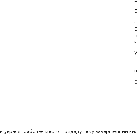
О
Б
Б
к
У
Г
О
и украсят рабочее место, придадут ему завершенный ви