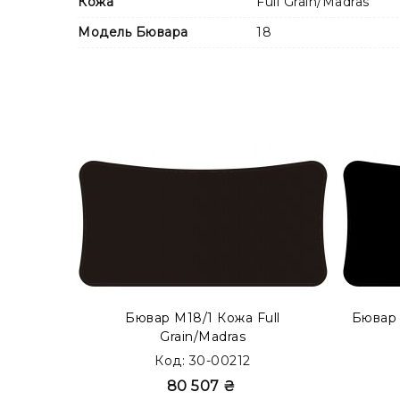
Кожа
Full Grain/Madras
Модель Бювара
18
Также Вы можете заказать бювар с металличе
модификации в каталоге
MODERN ACCENT
.
Бювар М18/1 Кожа Full
Бювар 
Grain/Madras
Код: 30-00212
80 507 ₴
Возможно изготовление бюваров в формате
E