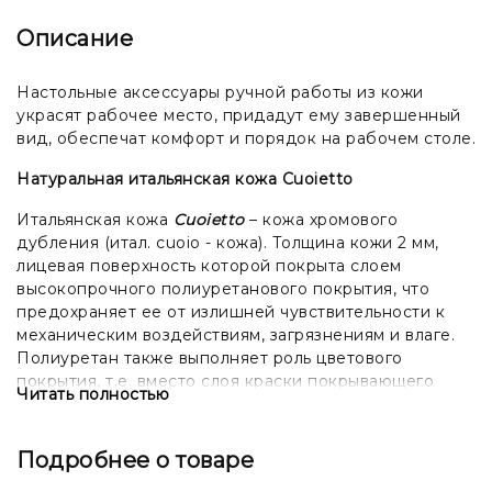
Описание
Настольные аксессуары ручной работы из кожи
украсят рабочее место, придадут ему завершенный
вид, обеспечат комфорт и порядок на рабочем столе.
Натуральная итальянская кожа Cuoietto
Итальянская кожа
Cuoietto
– кожа хромового
дубления (итал. cuoio - кожа). Толщина кожи 2 мм,
лицевая поверхность которой покрыта слоем
высокопрочного полиуретанового покрытия, что
предохраняет ее от излишней чувствительности к
механическим воздействиям, загрязнениям и влаге.
Полиуретан также выполняет роль цветового
покрытия, т.е. вместо слоя краски покрывающего
Читать полностью
подавляющее большинство кож, используется слой
полиуретана. Поверхность кожи гладкая и
однородная.
Подробнее о товаре
Дополнения (любое изменение стандартного вида