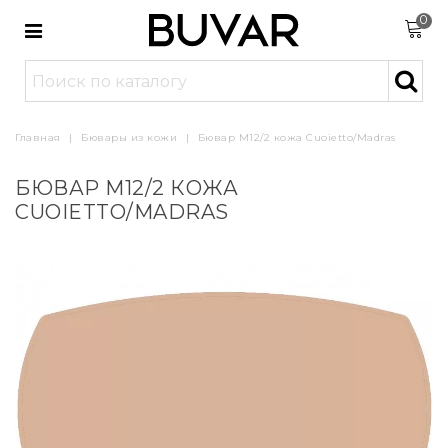
0
Главная
|
Бювары из кожи
|
Бювар М12/2 кожа Cuoietto/Madras
БЮВАР М12/2 КОЖА
CUOIETTO/MADRAS