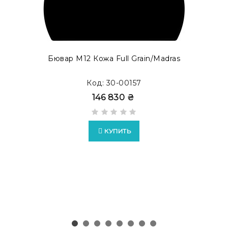
как бювар с акцентом. Просмотреть готовые
модификации в каталоге
MODERN ACCENT
.
Бювар М12 Кожа Full Grain/Madras
Код: 30-00157
146 830 ₴
КУПИТЬ
Возможно изготовление бюваров в формате
EXTRA
c
накладками из кожи Full Grain