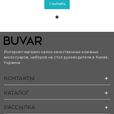
КУПИТЬ
Интернет-магазин-салон качественных кожаных
аксессуаров, наборов на стол руководителя в Киеве,
Украина
Возможно изготовление бюваров на заказ по
КОНТАКТЫ
лекалам и чертежам клиента:
КАТАЛОГ
РАССЫЛКА