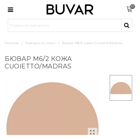
0
Главная
|
Бювары из кожи
|
Бювар М6/2 кожа Cuoietto/Madras
БЮВАР М6/2 КОЖА
CUOIETTO/MADRAS