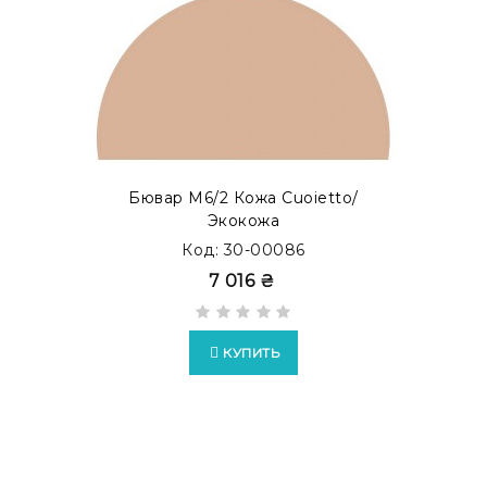
Также Вы можете заказать бювар с металлической
прослойкой внутри. Такой тип бюваров представлен,
как бювар с акцентом. Просмотреть готовые
модификации в каталоге
MODERN ACCENT
.
Бювар М6/2 Кожа Cuoietto/
Экокожа
Код: 30-00086
7 016 ₴
КУПИТЬ
Возможно изготовление бюваров в формате
EXTRA
c
накладками из кожи Full Grain