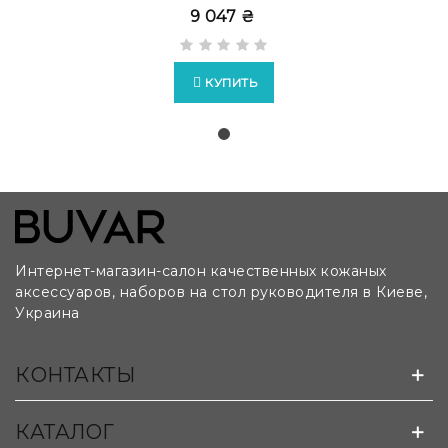
9 047 ₴
КУПИТЬ
Интернет-магазин-салон качественных кожаных
аксессуаров, наборов на стол руководителя в Киеве,
Украина
Возможно изготовление бюваров на заказ по
КОНТАКТЫ
лекалам и чертежам клиента:
КАТАЛОГ