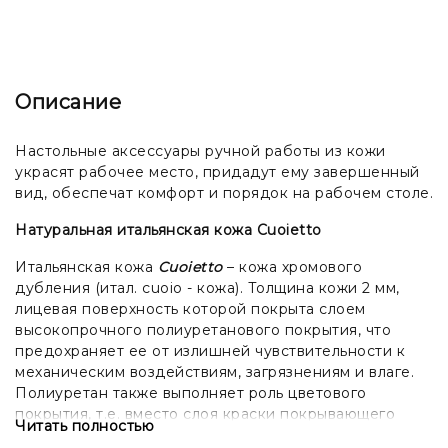
Описание
Настольные аксессуары ручной работы из кожи
украсят рабочее место, придадут ему завершенный
вид, обеспечат комфорт и порядок на рабочем столе.
Натуральная итальянская кожа Cuoietto
Итальянская кожа
Cuoietto
– кожа хромового
дубления (итал. cuoio - кожа). Толщина кожи 2 мм,
лицевая поверхность которой покрыта слоем
высокопрочного полиуретанового покрытия, что
предохраняет ее от излишней чувствительности к
механическим воздействиям, загрязнениям и влаге.
Полиуретан также выполняет роль цветового
покрытия, т.е. вместо слоя краски покрывающего
Читать полностью
подавляющее большинство кож, используется слой