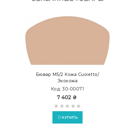
Также Вы можете заказать бювар с металлической
прослойкой внутри. Такой тип бюваров представлен,
как бювар с акцентом. Просмотреть готовые
модификации в каталоге
MODERN ACCENT
.
Бювар М5/2 Кожа Cuoietto/
Экокожа
Код: 30-00071
7 402 ₴
КУПИТЬ
Возможно изготовление бюваров в формате
EXTRA
c
накладками из кожи Full Grain