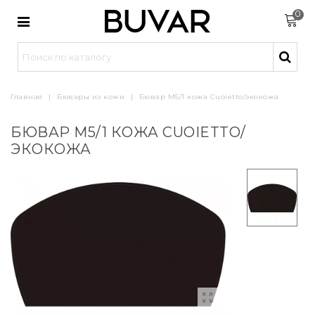
0
Главная
|
Бювары из кожи
|
Бювар М5/1 кожа Cuoietto/экокожа
БЮВАР М5/1 КОЖА CUOIETTO/
ЭКОКОЖА