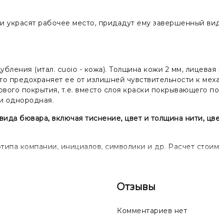
и украсят рабочее место, придадут ему завершенный ви
убления (итал. cuoio - кожа). Толщина кожи 2 мм, лицева
то предохраняет ее от излишней чувствительности к мех
ового покрытия, т.е. вместо слоя краски покрывающего 
 и однородная.
да бювара, включая тиснение, цвет и толщина нити, цве
ипа компании, инициалов, символики и др. Расчет стоим
Отзывы
Комментариев нет