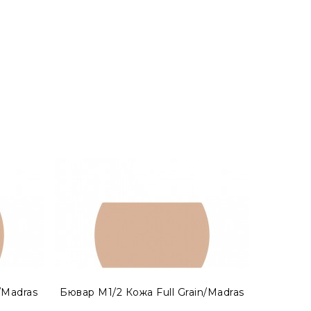
 как бювар с акцентом. Просмотреть готовые
/Madras
Бювар М1/2 Кожа Full Grain/Madras
Б