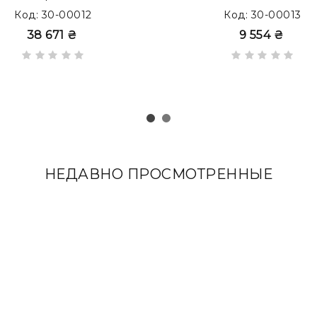
Код: 30-00012
Код: 30-00013
38 671 ₴
9 554 ₴
XTRA
c накладками из кожи Full Grain
НЕДАВНО ПРОСМОТРЕННЫЕ