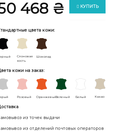
50 468 ₴
КУПИТЬ
тандартные цвета кожи:
Слоновая
ерный
Шоколад
кость
вета кожи на заказ:
Какао
ерый
Розовый
Оранжевый
Зеленый
Белый
оставка
амовывоз из точек выдачи
амовывоз из отделений почтовых операторов