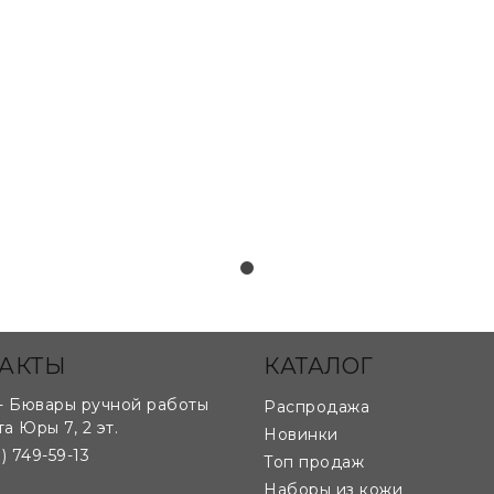
лекалам и чертежам клиента:
АКТЫ
КАТАЛОГ
- Бювары ручной работы
Распродажа
та Юры 7, 2 эт.
Новинки
) 749-59-13
Топ продаж
Наборы из кожи