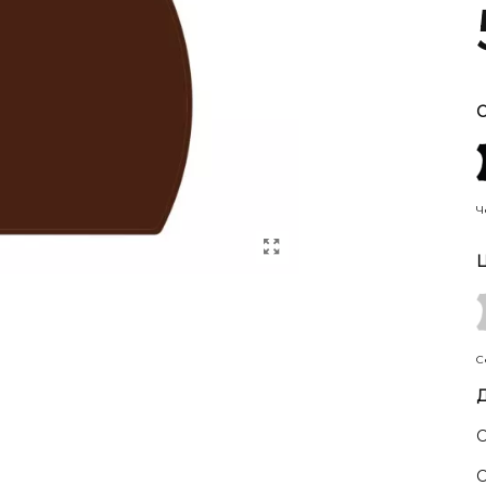
С
Ч
Ц
С
Д
С
С