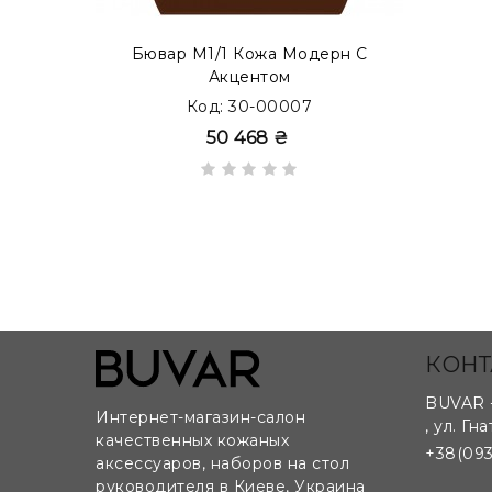
Бювар М1/1 Кожа Модерн С
Акцентом
Код: 30-00007
Возможно изготовление бюваров на заказ по 
50 468 ₴
КОНТ
BUVAR 
Интернет-магазин-салон
,
ул. Гна
качественных кожаных
+38(093
аксессуаров, наборов на стол
руководителя в Киеве, Украина