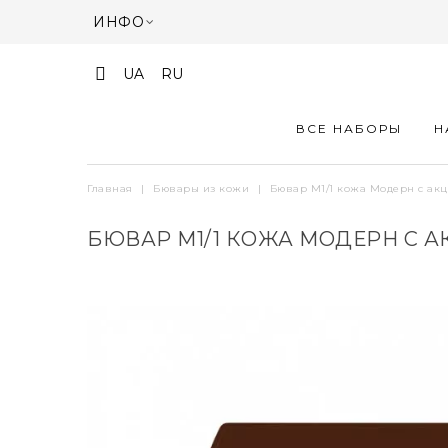
ИНФО
UA
RU
ВСЕ НАБОРЫ
Н
Главная
|
Бювары из кожи
|
Бювар М1/1 кожа Модерн с ак
БЮВАР М1/1 КОЖА МОДЕРН С 