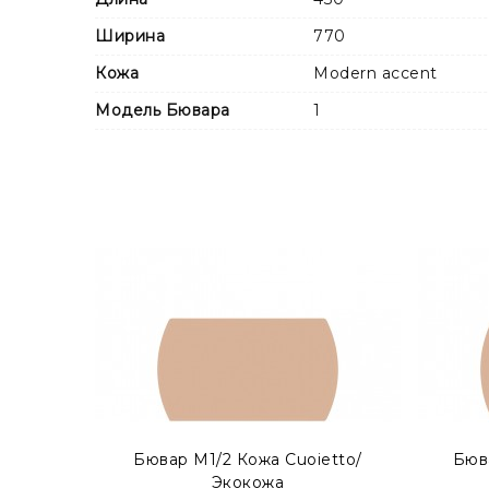
Ширина
770
Кожа
Modern accent
Модель Бювара
1
Также Вы можете заказать бювар с металличе
модификации в каталоге
MODERN ACCENT
.
Бювар М1/2 Кожа Cuoietto/
Бюв
Экокожа