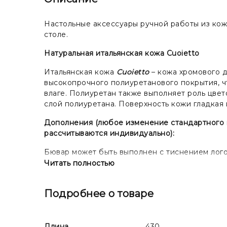
Настольные аксессуары ручной работы из кож
столе.
Натуральная итальянская кожа Cuoietto
Итальянская кожа
Cuoietto
– кожа хромового д
высокопрочного полиуретанового покрытия, ч
влаге. Полиуретан также выполняет роль цвет
слой полиуретана. Поверхность кожи гладкая
Дополнения (любое изменение стандартного ви
рассчитываются индивидуально):
Бювар может быть выполнен с тиснением логот
изготовления клише.
Читать полностью
Подробнее о товаре
Длина
430