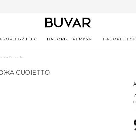
АБОРЫ БИЗНЕС
НАБОРЫ ПРЕМИУМ
НАБОРЫ ЛЮ
кожа Cuoietto
ОЖА CUOIETTO
А
И
ц