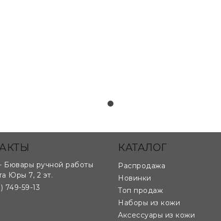
АКТЫ
КАТАЛОГ
- Бювары ручной работы
Распродажа
та Юры 7, 2 эт.
Новинки
) 749-59-13
Топ продаж
Наборы из кожи
Аксессуары из кожи