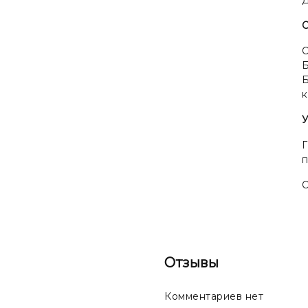
О
Б
Б
к
У
Г
О
Отзывы
Комментариев нет