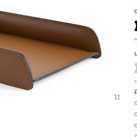
С
Ч
Ц
С
Д
С
С
О
Д