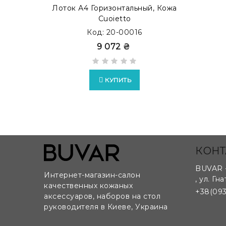
Лоток А4 Горизонтальный, Кожа
Cuoietto
Код: 20-00016
9 072 ₴
КУПИТЬ
КОНТ
BUVAR 
Интернет-магазин-салон
,
ул. Гна
качественных кожаных
+38(093
аксессуаров, наборов на стол
руководителя в Киеве, Украина