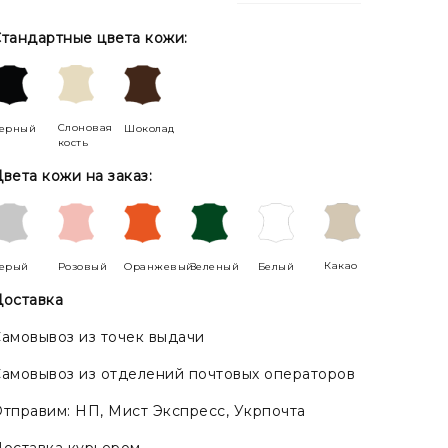
тандартные цвета кожи:
Слоновая
ерный
Шоколад
кость
вета кожи на заказ:
Какао
ерый
Розовый
Оранжевый
Зеленый
Белый
оставка
амовывоз из точек выдачи
амовывоз из отделений почтовых операторов
тправим: НП, Мист Экспресс, Укрпочта
оставка курьером