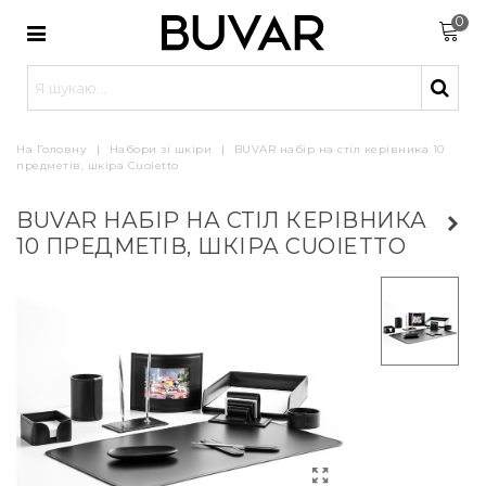
0
На Головну
|
Набори зі шкіри
|
BUVAR набір на стіл керівника 10
предметів, шкіра Сuoietto
BUVAR НАБІР НА СТІЛ КЕРІВНИКА
10 ПРЕДМЕТІВ, ШКІРА СUOIETTO