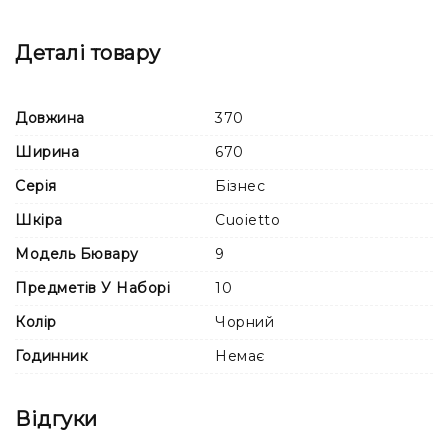
Фоторамка - 1 шт.
Деталі товару
Візитниця холдер - 1 шт.
Довжина
370
Ширина
670
Серія
Бізнес
Шкіра
Cuoietto
Модель Бювару
9
Предметів У Наборі
10
Колір
Чорний
Годинник
Немає
Відгуки