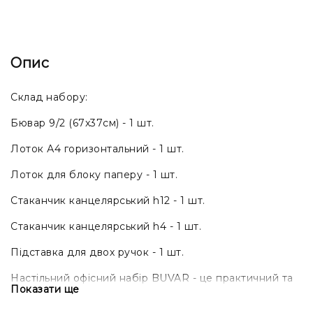
Опис
Склад набору:
Бювар 9/2 (67x37см) - 1 шт.
Лоток А4 горизонтальний - 1 шт.
Лоток для блоку паперу - 1 шт.
Стаканчик канцелярський h12 - 1 шт.
Стаканчик канцелярський h4 - 1 шт.
Підставка для двох ручок - 1 шт.
Настільний офісний набір BUVAR - це практичний та
Показати ще
елегантний комплект аксесуарів для організації
робочого столу керівника, домашнього кабінету або