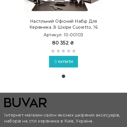
Настільний Офісний Набір Для
Керівника Зі Шкіри Cuoietto, 16
Предметів, Бювар, Шоколад
Артикул: 10-00103
80 352 ₴
КУПИТИ
Інтернет-магазин-салон якісних шкіряних аксесуарів,
наборів на стіл керівника в Київ, Україна.