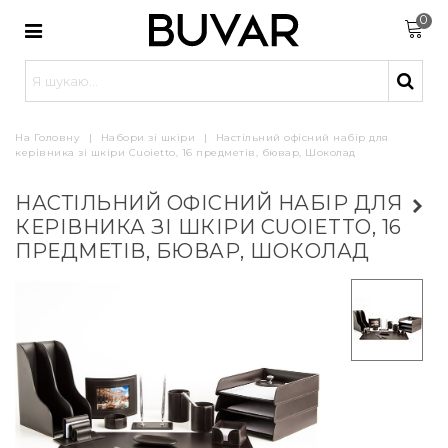
0
На Головну
|
Набори зі шкіри
|
Настільний офісний набір для
керівника зі шкіри Cuoietto, 16 предметів, бювар, Шоколад
НАСТІЛЬНИЙ ОФІСНИЙ НАБІР ДЛЯ
КЕРІВНИКА ЗІ ШКІРИ CUOIETTO, 16
ПРЕДМЕТІВ, БЮВАР, ШОКОЛАД