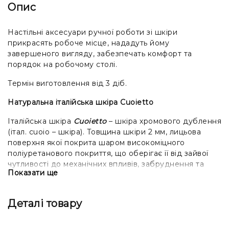
Опис
Настільні аксесуари ручної роботи зі шкіри
прикрасять робоче місце, нададуть йому
завершеного вигляду, забезпечать комфорт та
порядок на робочому столі.
Термін виготовлення від 3 діб.
Натуральна італійська шкіра Cuoietto
Італійська шкіра
Cuoietto
– шкіра хромового дублення
(італ. cuoio – шкіра). Товщина шкіри 2 мм, лицьова
поверхня якої покрита шаром високоміцного
поліуретанового покриття, що оберігає її від зайвої
чутливості до механічних впливів, забруднення та
Показати ще
вологи. Поліуретан виконує роль колірного покриття,
тобто. замість шару фарби, що покриває переважну
більшість шкір, використовується шар поліуретану.
Деталі товару
Поверхня шкіри гладка та однорідна.
Доповнення (будь-яка зміна стандартного виду