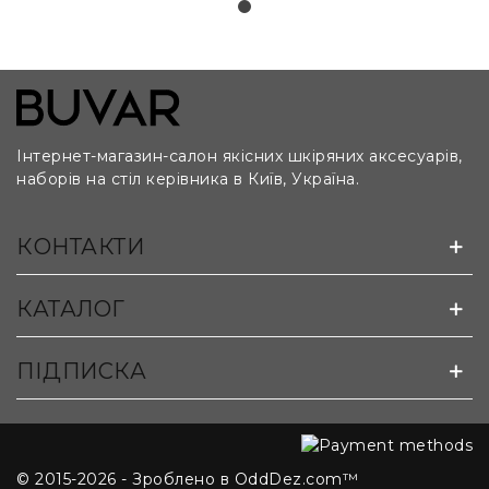
Інтернет-магазин-салон якісних шкіряних аксесуарів,
наборів на стіл керівника в Київ, Україна.
КОНТАКТИ
Можливо виготовлення бюварів на замовлення за
лекалами та кресленнями клієнта:
КАТАЛОГ
ПІДПИСКА
© 2015-2026 - Зроблено в OddDez.com™