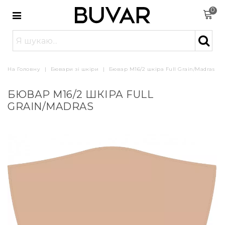
0
На Головну
|
Бювари зі шкіри
|
Бювар М16/2 шкіра Full Grain/Madras
БЮВАР М16/2 ШКІРА FULL
GRAIN/MADRAS