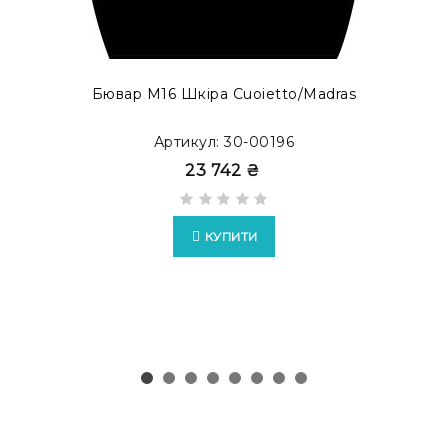
готові модифікації в каталозі
MODERN ACCENT
.
Бювар М16 Шкіра Cuoietto/Madras
Артикул: 30-00196
23 742 ₴
КУПИТИ
Можливо виготовлення бюварів у форматі
EXTRA
з
накладками зі шкіри Full Grain