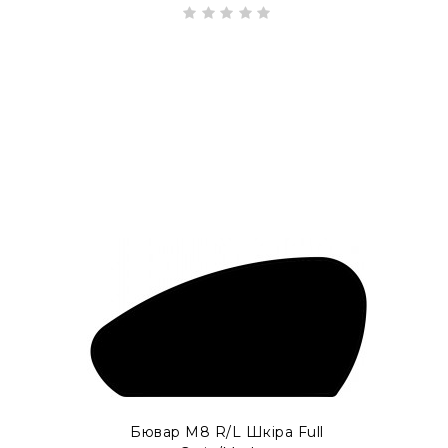
Можливо виготовлення бюварів у форматі
EXT
Бювар М8 R/L Шкіра Full