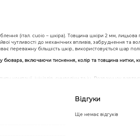
блення (італ. cuoio – шкіра). Товщина шкіри 2 мм, лицьов
зайвої чутливості до механічних впливів, забруднення та в
иває переважну більшість шкір, використовується шар пол
 бювара, включаючи тиснення, колір та товщина нитки, кол
у компанії, ініціалів, символіки та ін. Розрахунок вартост
Відгуки
Ще немає відгуків