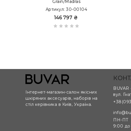
Grain/Madras
Можливо виготовлення бюварів на замовлення 
Артикул: 30-00104
146 797 ₴
КОНТ
BUVAR -
Інтернет-магазин-салон якісних
вул. Гна
шкіряних аксесуарів, наборів на
+38(093
стіл керівника в Київ, Україна.
Складний бювар для конференц столу, що с
поверхню.
info@bu
ПН-ПТ
9:00 до