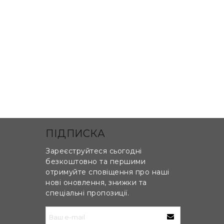
ПІДПИСКА
Зареєструйтеся сьогодні
безкоштовно та першими
отримуйте сповіщення про наші
нові оновлення, знижки та
ин одного і утворюють єдину робочу
спеціальні пропозиції.