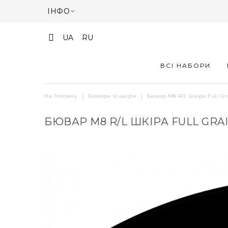
ІНФО
UA
RU
ВСІ НАБОРИ
На Головну
|
Бювари зі шкіри
|
Бювар М8 R/L шкіра Full Gr
БЮВАР М8 R/L ШКІРА FULL GRA