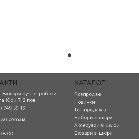
за лекалами та кресленнями клієнта:
АКТИ
КАТАЛОГ
 Бювари ручної роботи,
Розпродаж
та Юри 7, 2 пов.
Новинки
) 749-59-13
Топ продажів
кладається з 8 частин, що ідеально прилягають до од
Набори зі шкіри
var.com.ua
Аксесуари зі шкіри
Бювари зі шкіри
 18:00