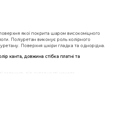
а поверхня якої покрита шаром високоміцного
ологи. Поліуретан виконує роль колірного
іуретану. Поверхня шкіри гладка та однорідна.
ір канта, довжина стібка платні та
і залежить від складності макета,