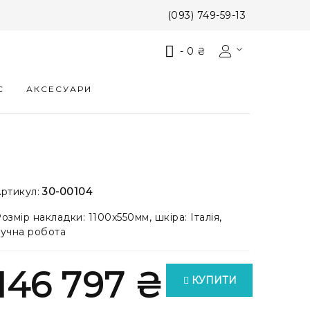
(093) 749-59-13
-
0 ₴
С
АКСЕСУАРИ
ртикул:
30-00104
озмір накладки: 1100x550мм, шкіра: Італія,
учна робота
146 797 ₴
КУПИТИ