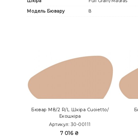
Шкіра
Full Grain/Madras
Модель Бювару
8
Також Ви можете замовити бювар з металевим
модифікації в каталозі
MODERN ACCENT
.
Бювар М8/2 R/L Шкіра Cuoietto/
Б
Екошкіра
Артикул: 30-00111
7 016 ₴