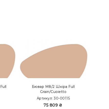
як бювар з акцентом. Переглянути готові
Full
Бювар М8/2 Шкіра Full
Бювар 
Grain/Cuoietto
Артикул: 30-00115
75 809 ₴