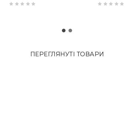
RA
з накладками зі шкіри Full Grain
ПЕРЕГЛЯНУТІ ТОВАРИ