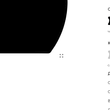
С
Ч
К
С
Д
С
С
В
Д