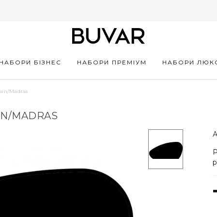
НАБОРИ БІЗНЕС
НАБОРИ ПРЕМІУМ
НАБОРИ ЛЮК
ain/Madras
IN/MADRAS
А
Р
р