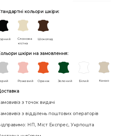
тандартні кольори шкіри:
Слонова
орний
Шоколад
кістка
ольори шкіри на замовлення:
Какао
ерий
Рожевий
Оранж
Зелений
Білий
оставка
амовивіз з точок видачі
амовивіз з відділень поштових операторів
ідправимо: НП, Міст Експрес, Укрпошта
оставка кур'єром