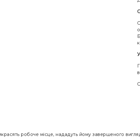
О
о
Б
к
У
Г
О
рикрасять робоче місце, нададуть йому завершеного вигля