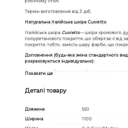
робочому столі.
Термін виготовлення від 3 діб.
Натуральна італійська шкіра Cuoietto
Італійська шкіра
Cuoietto
– шкіра хромового ду
поліуретанового покриття, що оберігає її від 
покриття, тобто. замість шару фарби, що покр
Доповнення (будь-яка зміна стандартного виду
розраховуються індивідуально):
Бювар може бути виконаний з тисненням логотип
Показати ще
виготовлення кліше.
Деталі товару
Довжина
550
Ширина
1100