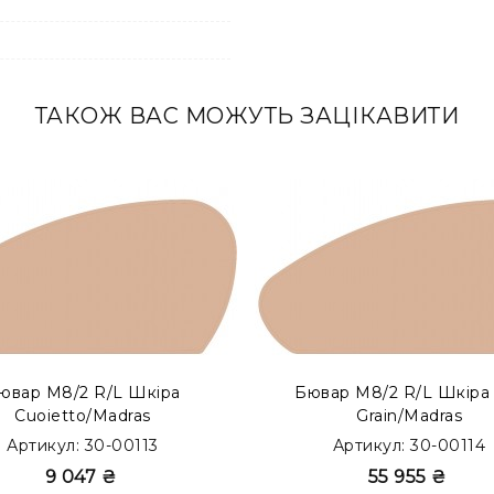
ТАКОЖ ВАС МОЖУТЬ ЗАЦІКАВИТИ
 прошарком усередині. Такий тип бюварів представлений 
ювар М8/2 R/L Шкіра
Бювар М8/2 R/L Шкіра 
Cuoietto/Madras
Grain/Madras
Артикул: 30-00113
Артикул: 30-00114
9 047 ₴
55 955 ₴